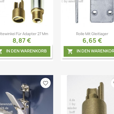
Vorschau
Vorschau


ltewinkel Für Adapter 27 Mm
Rolle Mit Gleitlager
8,87 €
6,65 €
IN DEN WARENKORB
IN DEN WARENKO


favorite_border
fa