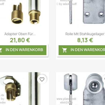
Vorschau
Vorschau


Adapter Oben Für...
Rolle Mit Stahlkugellager
21,80 €
8,13 €
IN DEN WARENKORB
IN DEN WARENKO


favorite_border
fa