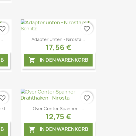
vorite_border
favorite_border
Vorschau

..
Adapter Unten - Nirosta...
17,56 €
RB
IN DEN WARENKORB

vorite_border
favorite_border
Vorschau

nkt
Over Center Spanner -...
12,75 €
RB
IN DEN WARENKORB
