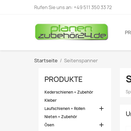
Rufen Sie uns an:
+49 511 350 33 72
P
Startseite
Seitenspanner
PRODUKTE
Sp
Kederschienen + Zubehör
Kleber

Laufschienen + Rollen
U
Nieten + Zubehör

Ösen