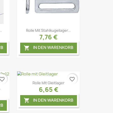
Vorschau

.
Rolle Mit Stahlkugellager...
7,76 €
RB
IN DEN WARENKORB

vorite_border
favorite_border
Rolle Mit Gleitlager
6,65 €
.
IN DEN WARENKORB

RB