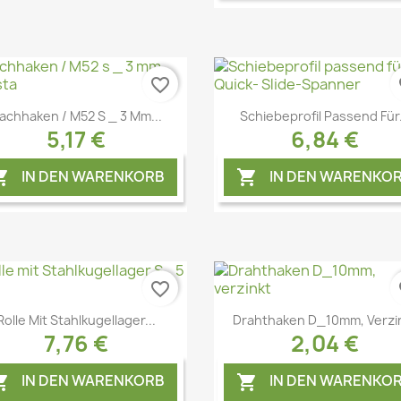
favorite_border
fa
Vorschau
Vorschau


lachhaken / M52 S _ 3 Mm...
Schiebeprofil Passend Für.
5,17 €
6,84 €
IN DEN WARENKORB
IN DEN WARENKO


favorite_border
fa
Vorschau
Vorschau


Rolle Mit Stahlkugellager...
Drahthaken D_10mm, Verzi
7,76 €
2,04 €
IN DEN WARENKORB
IN DEN WARENKO

