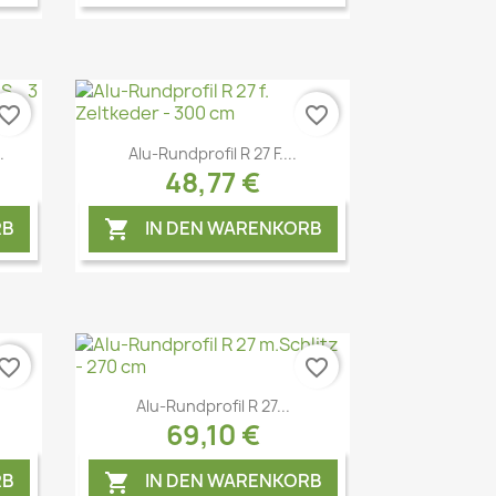
vorite_border
favorite_border
Vorschau

.
Alu-Rundprofil R 27 F....
48,77 €
RB
IN DEN WARENKORB

vorite_border
favorite_border
Vorschau

Alu-Rundprofil R 27...
69,10 €
RB
IN DEN WARENKORB
