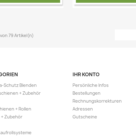
 von 79 Artikel(n)
Vorschau
Vorschau


GORIEN
IHR KONTO
a-Schutz Blenden
Persönliche Infos
schienen + Zubehör
Bestellungen
Rechnungskorrekturen
hienen + Rollen
Adressen
 + Zubehör
Gutscheine
aufrollsysteme