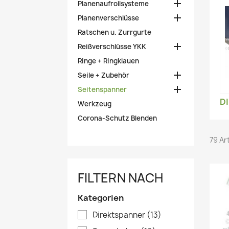

Planenaufrollsysteme

Planenverschlüsse
Ratschen u. Zurrgurte

Reißverschlüsse YKK
Ringe + Ringklauen

Seile + Zubehör

Seitenspanner
D
Werkzeug
Corona-Schutz Blenden
79 Ar
FILTERN NACH
Kategorien
Direktspanner
(13)