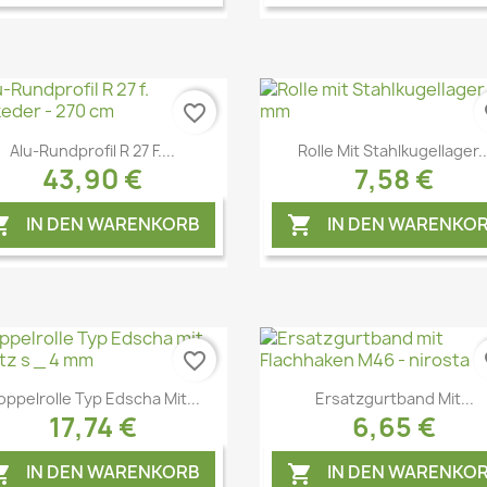
favorite_border
fa
Vorschau
Vorschau


Alu-Rundprofil R 27 F....
Rolle Mit Stahlkugellager..
43,90 €
7,58 €
IN DEN WARENKORB
IN DEN WARENKO


favorite_border
fa
Vorschau
Vorschau


oppelrolle Typ Edscha Mit...
Ersatzgurtband Mit...
17,74 €
6,65 €
IN DEN WARENKORB
IN DEN WARENKO

