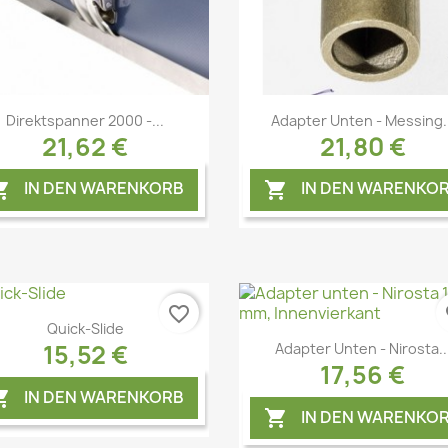
Vorschau
Vorschau


Direktspanner 2000 -...
Adapter Unten - Messing..
21,62 €
21,80 €
IN DEN WARENKORB
IN DEN WARENKO


favorite_border
fa
Quick-Slide
15,52 €
Adapter Unten - Nirosta..
17,56 €
IN DEN WARENKORB

IN DEN WARENKO
