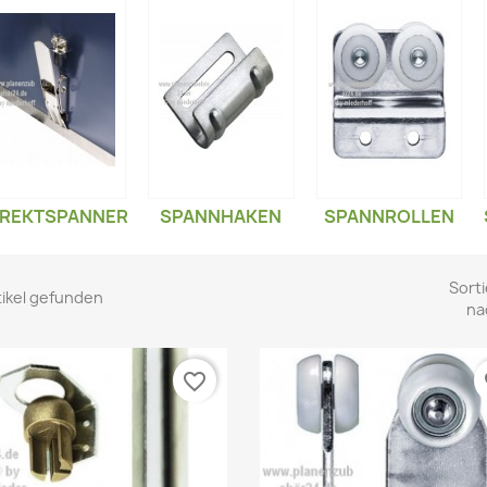
IREKTSPANNER
SPANNHAKEN
SPANNROLLEN
Sorti
tikel gefunden
na
favorite_border
fa