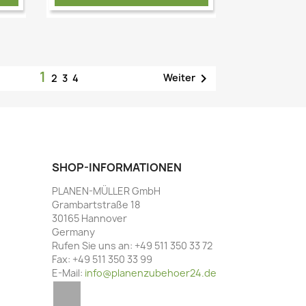
1

Weiter
2
3
4
Vorschau

SHOP-INFORMATIONEN
PLANEN-MÜLLER GmbH
Grambartstraße 18
30165 Hannover
Germany
Rufen Sie uns an:
+49 511 350 33 72
Fax:
+49 511 350 33 99
E-Mail:
info@planenzubehoer24.de
Facebook