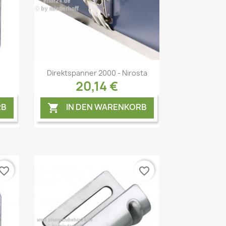
Vorschau

Direktspanner 2000 - Nirosta
20,14 €
RB
IN DEN WARENKORB

vorite_border
favorite_border