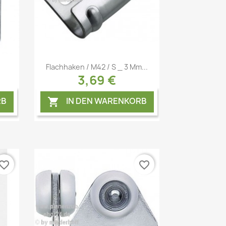
Vorschau

Flachhaken / M42 / S _ 3 Mm...
3,69 €
RB
IN DEN WARENKORB

vorite_border
favorite_border