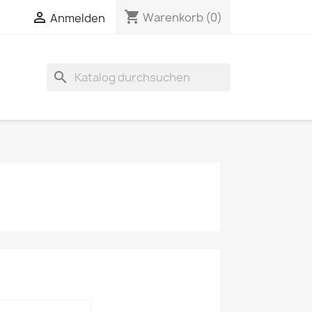
shopping_cart

Warenkorb
(0)
Anmelden
search