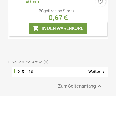
favorite_border
Vorschau

Bügelkrampe Starr /...
0,67 €
IN DEN WARENKORB

1 - 24 von 239 Artikel(n)
Vorschau

1

Weiter
2
3
…
10
Zum Seitenanfang
