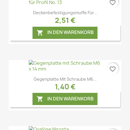
favorite_border
Vorschau

Deckenbefestigungsmuffe Für...
2,51 €
IN DEN WARENKORB

favorite_border
Vorschau

Gegenplatte Mit Schraube M6...
1,40 €
IN DEN WARENKORB
