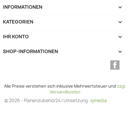
INFORMATIONEN

KATEGORIEN

IHR KONTO

SHOP-INFORMATIONEN
keyboard_arrow_down
Face
Alle Preise verstehen sich inklusive Mehrwertsteuer und
zzgl.
Versandkosten
© 2026 - Planenzubehör24 | Umsetzung:
sjmedia