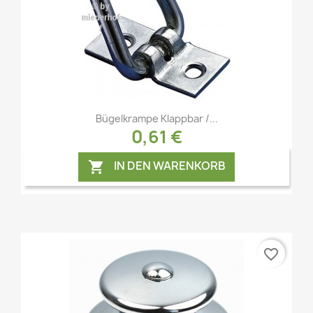
Vorschau

Bügelkrampe Klappbar /...
0,61 €
IN DEN WARENKORB

favorite_border