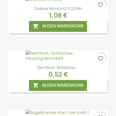
favorite_border
Vorschau

Ovalöse Nirosta 42 X 22 Mm
1,08 €
IN DEN WARENKORB

favorite_border
Vorschau

Rechteck- Schlitzöse...
0,52 €
IN DEN WARENKORB
