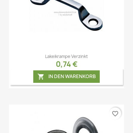
Vorschau

Lakeikrampe Verzinkt
0,74 €
IN DEN WARENKORB

favorite_border