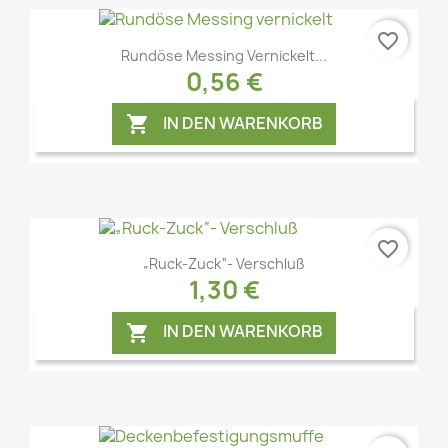
favorite_border
Rundöse Messing Vernickelt...
Vorschau

0,56 €
IN DEN WARENKORB

favorite_border
„Ruck-Zuck“- Verschluß
Vorschau

1,30 €
IN DEN WARENKORB
