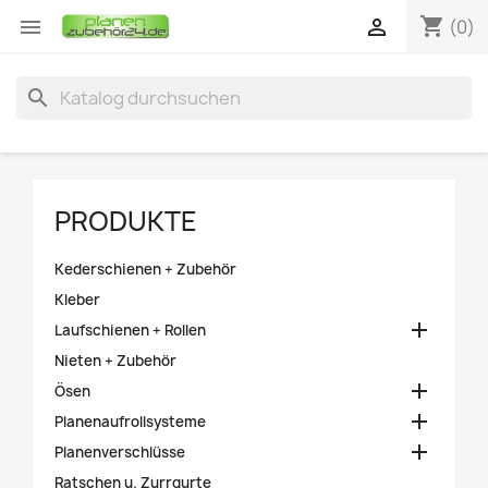
shopping_cart


(0)
search
PRODUKTE
Kederschienen + Zubehör
Kleber

Laufschienen + Rollen
Nieten + Zubehör

Ösen

Planenaufrollsysteme

Planenverschlüsse
Ratschen u. Zurrgurte