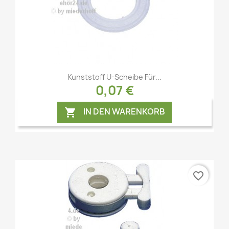
Vorschau

Kunststoff U-Scheibe Für...
0,07 €
IN DEN WARENKORB

favorite_border