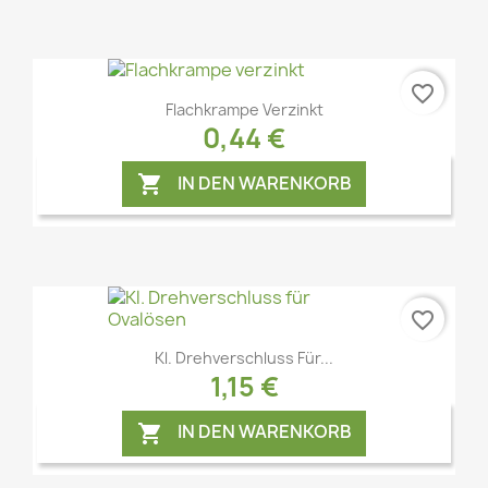
favorite_border
Flachkrampe Verzinkt
Vorschau

0,44 €
IN DEN WARENKORB

favorite_border
Vorschau

Kl. Drehverschluss Für...
1,15 €
IN DEN WARENKORB
