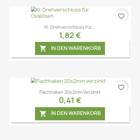
favorite_border
Vorschau

Kl. Drehverschluss Für...
1,82 €
IN DEN WARENKORB

favorite_border
Vorschau

Flachhaken 20x2mm Verzinkt
0,41 €
IN DEN WARENKORB
