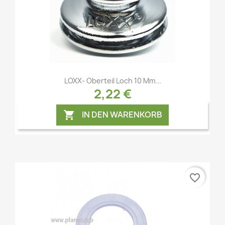
Vorschau

LOXX- Oberteil Loch 10 Mm...
2,22 €
IN DEN WARENKORB

favorite_border