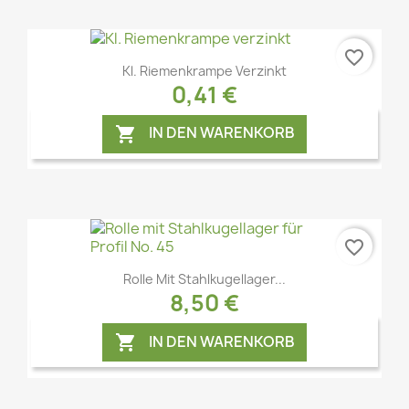
favorite_border
Vorschau

Kl. Riemenkrampe Verzinkt
0,41 €
IN DEN WARENKORB

favorite_border
Vorschau

Rolle Mit Stahlkugellager...
8,50 €
IN DEN WARENKORB
