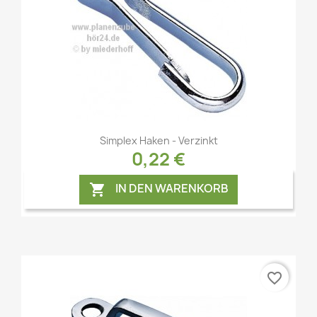
Vorschau

Simplex Haken - Verzinkt
0,22 €
IN DEN WARENKORB

favorite_border