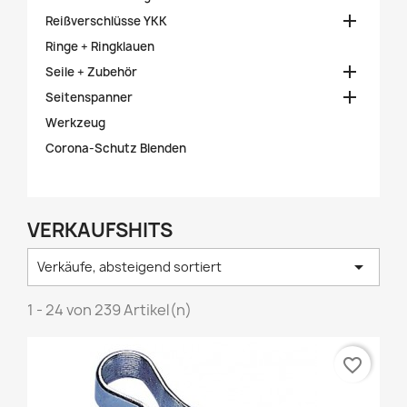

Reißverschlüsse YKK
Ringe + Ringklauen

Seile + Zubehör

Seitenspanner
Werkzeug
Corona-Schutz Blenden
VERKAUFSHITS

Verkäufe, absteigend sortiert
1 - 24 von 239 Artikel(n)
favorite_border