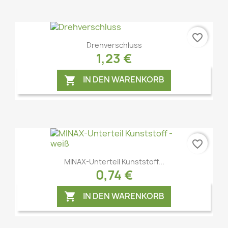
favorite_border
Vorschau

Drehverschluss
1,23 €
IN DEN WARENKORB

favorite_border
Vorschau

MINAX-Unterteil Kunststoff...
0,74 €
IN DEN WARENKORB
