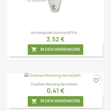
Vorschau

Vorhangrolle Kunststoff Für...
3,52 €
IN DEN WARENKORB

favorite_border
Ovalöse Messing Vernickelt...
0,41 €
IN DEN WARENKORB
