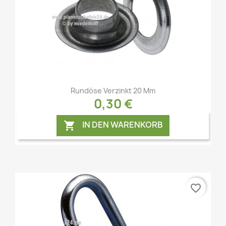
Vorschau

Rundöse Verzinkt 20 Mm
0,30 €
IN DEN WARENKORB

favorite_border