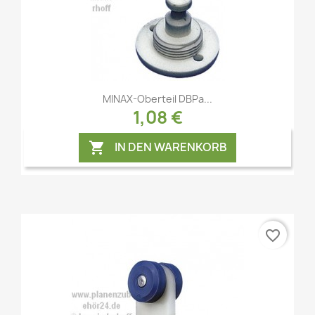
Vorschau

MINAX-Oberteil DBPa...
1,08 €
IN DEN WARENKORB

favorite_border