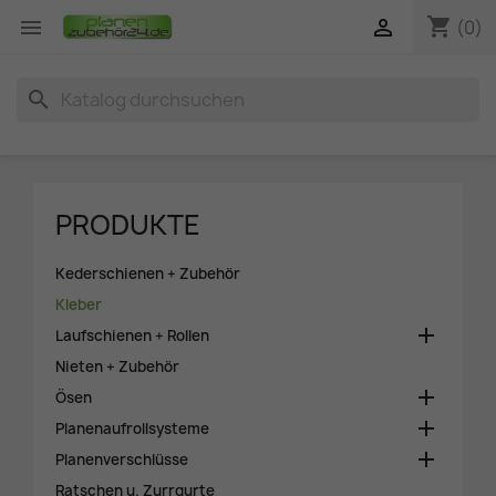
shopping_cart


(0)
search
PRODUKTE
Kederschienen + Zubehör
Kleber

Laufschienen + Rollen
Nieten + Zubehör

Ösen

Planenaufrollsysteme

Planenverschlüsse
Ratschen u. Zurrgurte