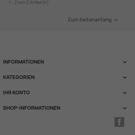
1 - 2 von 2 Artikel(n)
Zum Seitenanfang

INFORMATIONEN

KATEGORIEN

IHR KONTO

SHOP-INFORMATIONEN
keyboard_arrow_down
Face