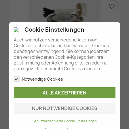
favorite_border
Cookie Einstellungen
Auch wir nutzen verschiedene Arten von
Cookies. Technische und notwendige Cookies
benötigen wir zwingend. Sie können jederzeit
den verschiedenen Cookie-Kategorien Ihre
Zustimmung oder Ablehnung erteilen oder nur
ganz gezielt bestimmte Cookies zulassen.
Vorschau

PVC-Planenstoffkleber
Notwendige Cookies
12,17 €
ALLE AKZEPTIEREN
IN DEN WARENKORB

NUR NOTWENDIGE COOKIES
Benutzerdefinierte Cookie Einstellungen