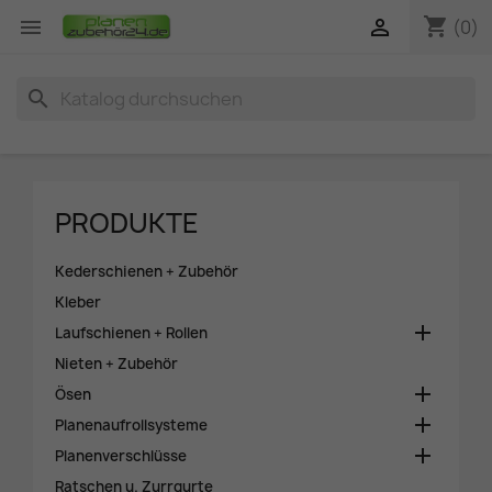
shopping_cart


(0)
search
PRODUKTE
Kederschienen + Zubehör
Kleber

Laufschienen + Rollen
Nieten + Zubehör

Ösen

Planenaufrollsysteme

Planenverschlüsse
Ratschen u. Zurrgurte