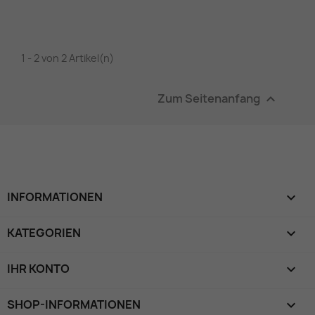
1 - 2 von 2 Artikel(n)
Zum Seitenanfang

INFORMATIONEN

KATEGORIEN

IHR KONTO

SHOP-INFORMATIONEN
keyboard_arrow_down