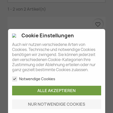
1 - 2 von 2 Artikel(n)
favorite_border
Cookie Einstellungen
Auch wir nutzen verschiedene Arten von
Cookies. Technische und notwendige Cookies
benötigen wir zwingend. Sie können jederzeit
den verschiedenen Cookie-Kategorien Ihre
Zustimmung oder Ablehnung erteilen oder nur
ganz gezielt bestimmte Cookies zulassen.
Notwendige Cookies
Vorschau

Corona-Prävention...
ALLE AKZEPTIEREN
167,67 €
IN DEN WARENKORB

NUR NOTWENDIGE COOKIES