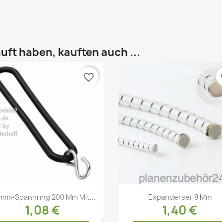
uft haben, kauften auch ...
favorite_border
fa
Vorschau
Vorschau


mi-Spannring 200 Mm Mit...
Expanderseil 8 Mm
1,08 €
1,40 €