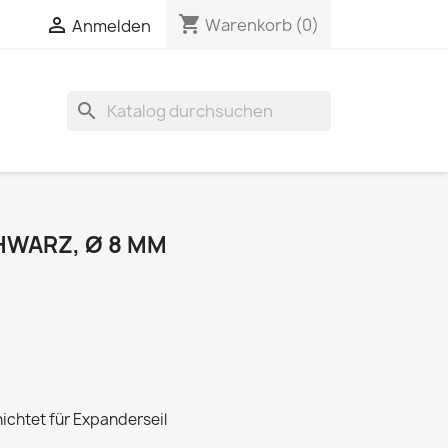
shopping_cart

Warenkorb
(0)
Anmelden
search
HWARZ, Ø 8 MM
hichtet für Expanderseil