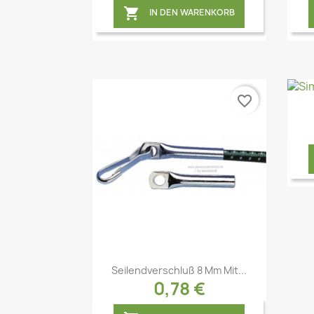

IN DEN WARENKORB
favorite_border
Vorschau

Seilendverschluß 8 Mm Mit...
0,78 €