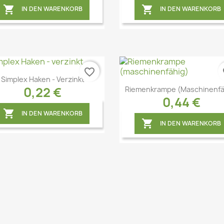


IN DEN WARENKORB
IN DEN WARENKORB
favorite_border
fa
Simplex Haken - Verzinkt
0,22 €
Riemenkrampe (maschinenfä
0,44 €

IN DEN WARENKORB

IN DEN WARENKORB
Vorschau
Vorschau

