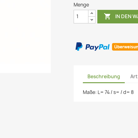
Menge

IN DEN 
Beschreibung
Art
Maße: L= 74 / s= / d= 8