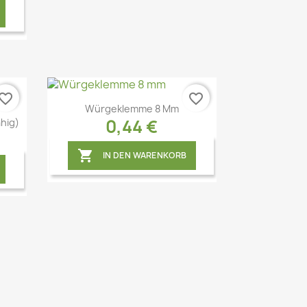
vorite_border
favorite_border
Würgeklemme 8 Mm
0,44 €
hig)

IN DEN WARENKORB
Vorschau
