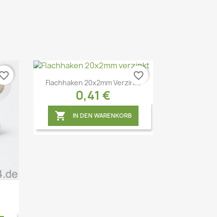
vorite_border
favorite_border
Flachhaken 20x2mm Verzinkt
0,41 €

IN DEN WARENKORB
Vorschau
