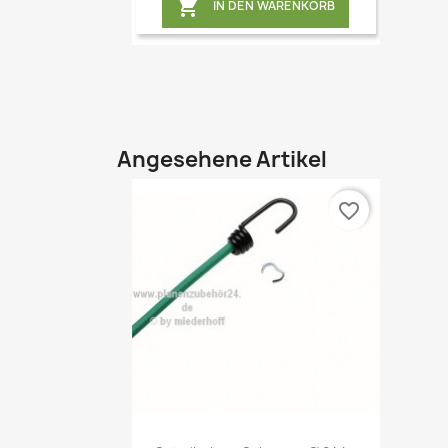

IN DEN WARENKORB
Angesehene Artikel
favorite_border