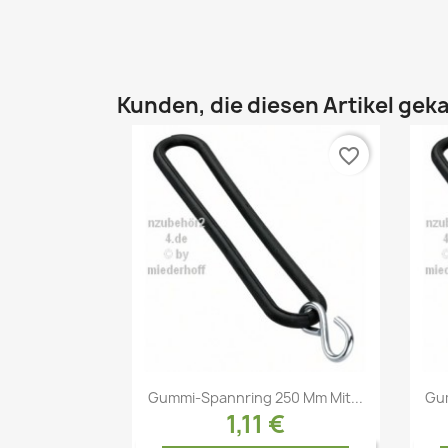
Kunden, die diesen Artikel geka
favorite_border
Vorschau

Gummi-Spannring 250 Mm Mit...
Gum
1,11 €