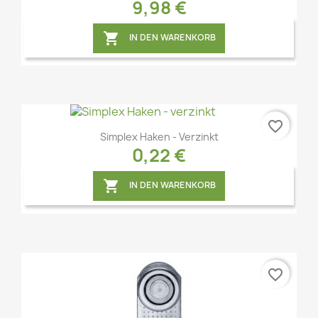
9,98 €

IN DEN WARENKORB
favorite_border
Simplex Haken - Verzinkt
0,22 €

IN DEN WARENKORB
favorite_border
Vorschau
