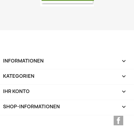
INFORMATIONEN

KATEGORIEN

IHR KONTO

SHOP-INFORMATIONEN
keyboard_arrow_down
Face