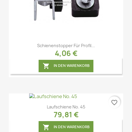
Vorschau

Schienenstopper Für Profil...
4,06 €

IN DEN WARENKORB
favorite_border
Laufschiene No. 45
79,81 €

IN DEN WARENKORB