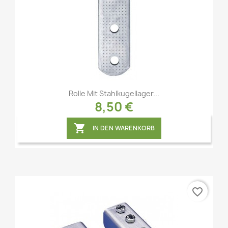
Vorschau

Rolle Mit Stahlkugellager...
8,50 €

IN DEN WARENKORB
favorite_border