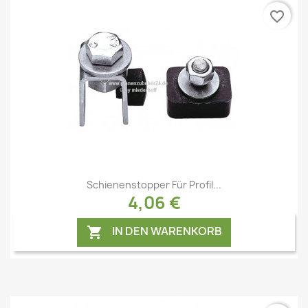
favorite_border
Vorschau

Schienenstopper Für Profil...
4,06 €
IN DEN WARENKORB
