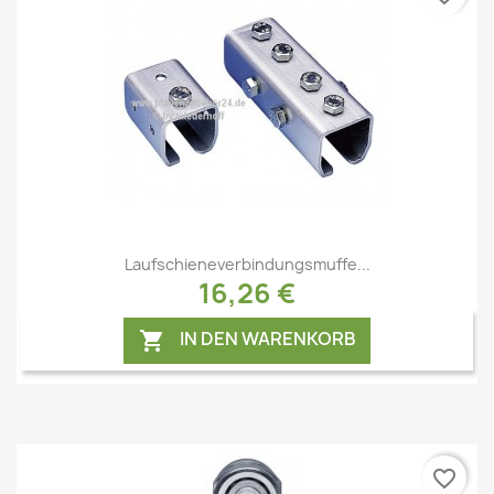
Vorschau

Laufschieneverbindungsmuffe...
16,26 €
IN DEN WARENKORB

favorite_border