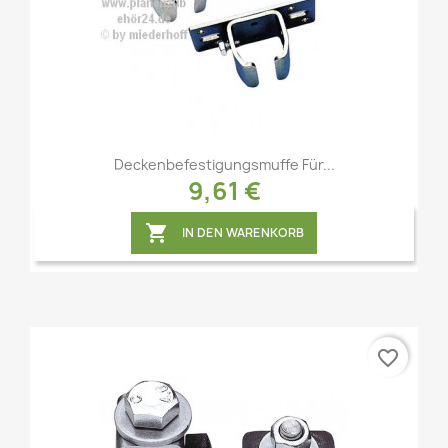
Vorschau

Deckenbefestigungsmuffe Für...
9,61 €

IN DEN WARENKORB
favorite_border