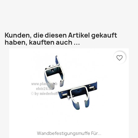
Kunden, die diesen Artikel gekauft
haben, kauften auch ...
favorite_border
Vorschau

Wandbefestigungsmuffe Für...