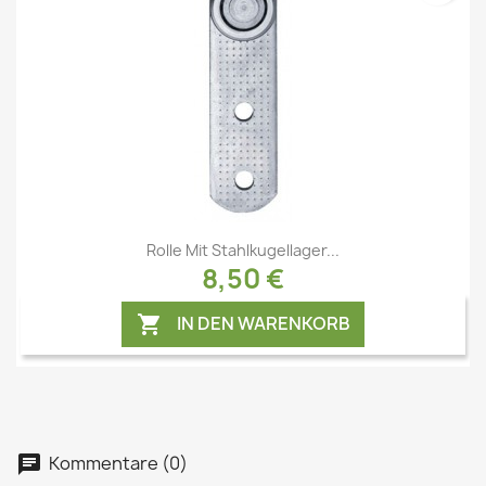
Vorschau

Rolle Mit Stahlkugellager...
8,50 €
IN DEN WARENKORB

Kommentare (0)