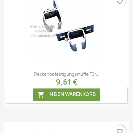
favorite_border
Vorschau

Deckenbefestigungsmuffe Für...
9,61 €
IN DEN WARENKORB

favorite_border