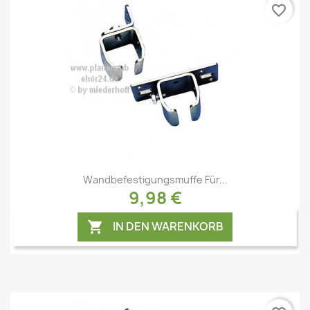
favorite_border
Vorschau

Wandbefestigungsmuffe Für...
9,98 €
IN DEN WARENKORB
