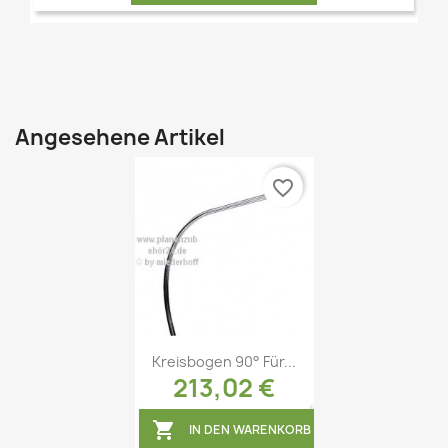
Angesehene Artikel
Vorschau

favorite_border
Kreisbogen 90° Für...
213,02 €
Vorschau


IN DEN WARENKORB