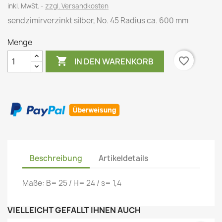
inkl. MwSt.
zzgl. Versandkosten
sendzimirverzinkt silber, No. 45 Radius ca. 600 mm
Menge

favorite_border
IN DEN WARENKORB
Beschreibung
Artikeldetails
Maße: B= 25 / H= 24 / s= 1,4
VIELLEICHT GEFÄLLT IHNEN AUCH