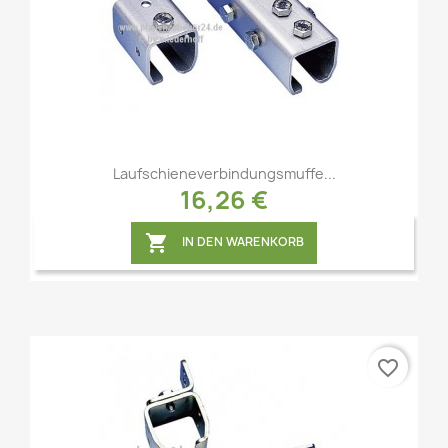
Vorschau

Laufschieneverbindungsmuffe...
16,26 €

IN DEN WARENKORB
favorite_border