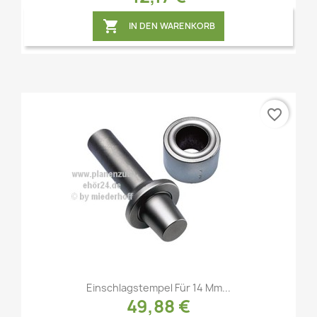

IN DEN WARENKORB
favorite_border
Vorschau

Einschlagstempel Für 14 Mm...
49,88 €