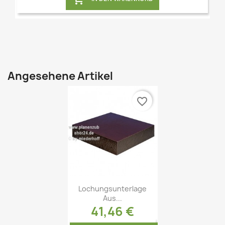
Angesehene Artikel
favorite_border
Lochungsunterlage
Aus...
41,46 €
Vorschau
