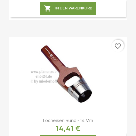

IN DEN WARENKORB
favorite_border
Vorschau

Locheisen Rund - 14 Mm
14,41 €