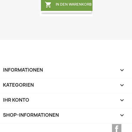

IN DEN WARENKORB
INFORMATIONEN

KATEGORIEN

IHR KONTO

SHOP-INFORMATIONEN
keyboard_arrow_down
Face