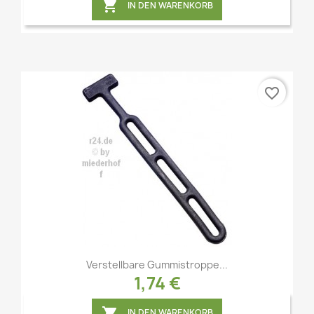

IN DEN WARENKORB
favorite_border
Vorschau

Verstellbare Gummistroppe...
1,74 €

IN DEN WARENKORB