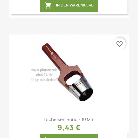

IN DEN WARENKORB
favorite_border
Vorschau

Locheisen Rund - 10 Mm
9,43 €